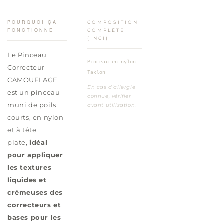
POURQUOI ÇA
COMPOSITION
FONCTIONNE
COMPLÈTE
(INCI)
Le Pinceau
Pinceau en nylon
Correcteur
Taklon
CAMOUFLAGE
En cas d'allergie
est un pinceau
connue, vérifier
muni de poils
avant utilisation.
courts, en nylon
et à tête
plate,
idéal
pour appliquer
les textures
liquides et
crémeuses des
correcteurs et
bases pour les