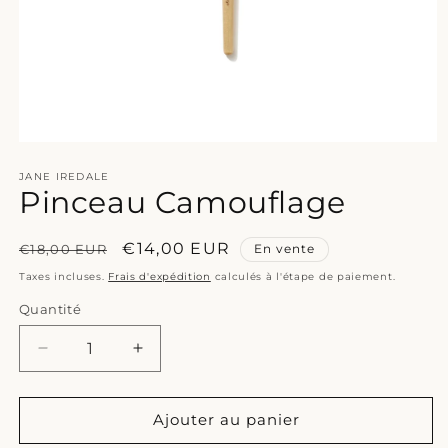
Ouvrir
le
JANE IREDALE
média
Pinceau Camouflage
1
dans
une
fenêtre
Prix
Prix
€14,00 EUR
€18,00 EUR
En vente
modale
habituel
promotionnel
Taxes incluses.
Frais d'expédition
calculés à l'étape de paiement.
Quantité
Réduire
Augmenter
la
la
quantité
quantité
de
de
Ajouter au panier
Pinceau
Pinceau