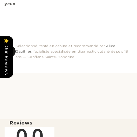
yeux
.
Sélectionné, testé en cabine et recommandé par
Alice
Our Reviews
Gauthier
, facialiste spécialisée en diagnostic cutané depuis 18
AG
ans — Conflans-Sainte-Honorine.
Reviews
0.0