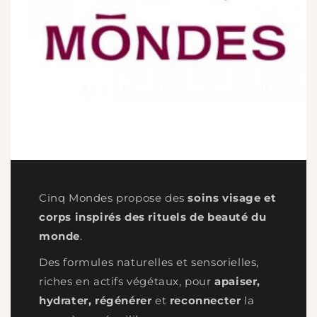
i
o
n
:
Cinq Mondes propose des
soins visage et
corps inspirés des rituels de beauté du
monde
.
Des formules naturelles et sensorielles,
riches en actifs végétaux, pour
apaiser,
hydrater, régénérer
et
reconnecter
la