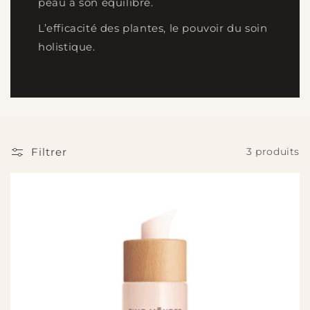
peau à son équilibre.
L’efficacité des plantes, le pouvoir du soin
holistique.
Filtrer
3 produits