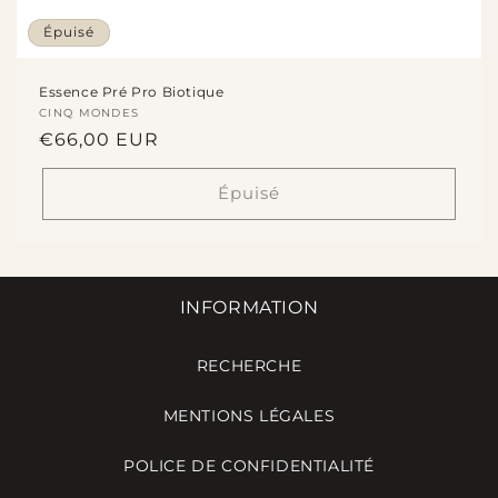
Épuisé
Essence Pré Pro Biotique
Fournisseur :
CINQ MONDES
Prix
€66,00 EUR
habituel
Épuisé
INFORMATION
RECHERCHE
MENTIONS LÉGALES
POLICE DE CONFIDENTIALITÉ