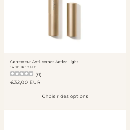
Correcteur Anti-cernes Active Light
Fournisseur :
JANE IREDALE
(
0
)
Prix
€32,00 EUR
habituel
Choisir des options