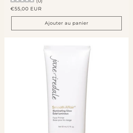
(
0
)
Prix
€55,00 EUR
habituel
Ajouter au panier