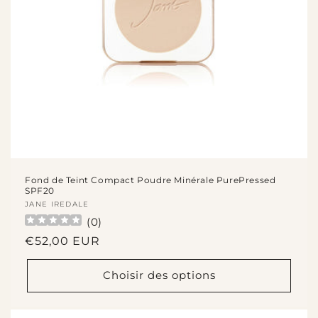
Fond de Teint Compact Poudre Minérale PurePressed
SPF20
Fournisseur :
JANE IREDALE
(
0
)
Prix
€52,00 EUR
habituel
Choisir des options