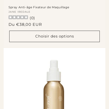
Spray Anti-âge Fixateur de Maquillage
Fournisseur :
JANE IREDALE
(
0
)
Prix
Du €38,00 EUR
habituel
Choisir des options