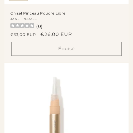
Chisel Pinceau Poudre Libre
Fournisseur :
JANE IREDALE
(
0
)
Prix
Prix
€26,00 EUR
€33,00 EUR
habituel
promotionnel
Épuisé