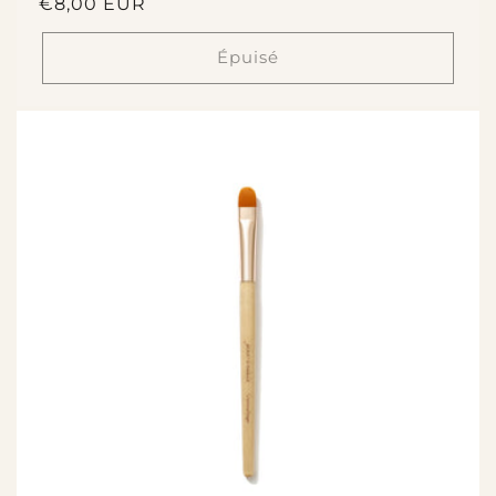
Prix
€8,00 EUR
habituel
Épuisé