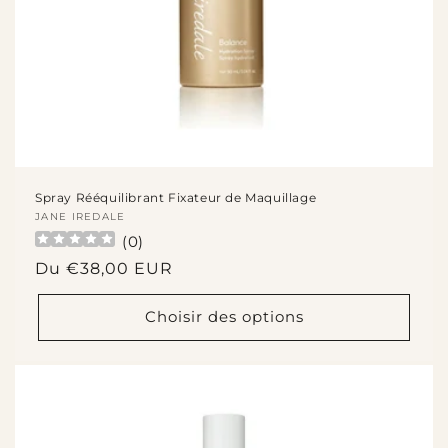
Spray Rééquilibrant Fixateur de Maquillage
Fournisseur :
JANE IREDALE
(
0
)
Prix
Du €38,00 EUR
habituel
Choisir des options