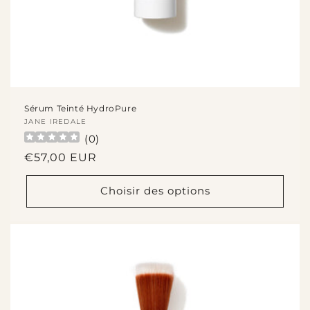
Sérum Teinté HydroPure
Fournisseur :
JANE IREDALE
(
0
)
Prix
€57,00 EUR
habituel
Choisir des options