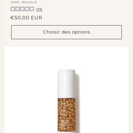
Fournisseur :
JANE IREDALE
(
0
)
Prix
€50,00 EUR
habituel
Choisir des options