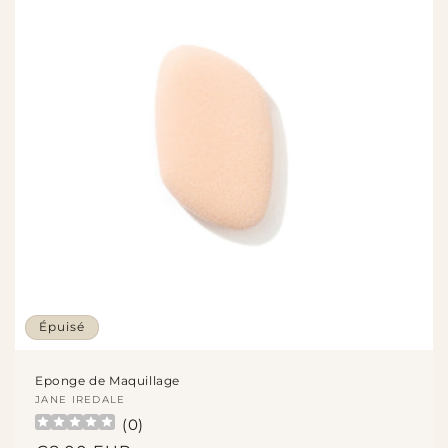
Épuisé
Eponge de Maquillage
Fournisseur :
JANE IREDALE
(
0
)