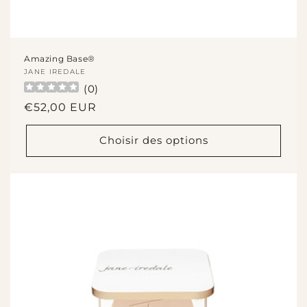
Amazing Base®
Fournisseur :
JANE IREDALE
(
0
)
Prix
€52,00 EUR
habituel
Choisir des options