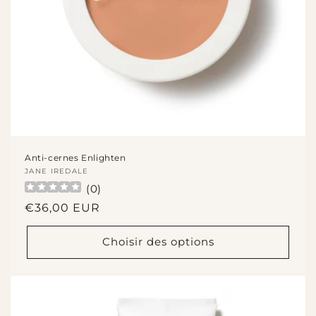
Anti-cernes Enlighten
Fournisseur :
JANE IREDALE
(
0
)
Prix
€36,00 EUR
habituel
Choisir des options