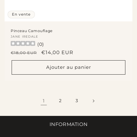
En vente
Pinceau Camouflage
Fournisseur :
JANE IREDALE
(
0
)
Prix
Prix
€14,00 EUR
€18,00 EUR
habituel
promotionnel
Ajouter au panier
1
2
3
INFORMATION