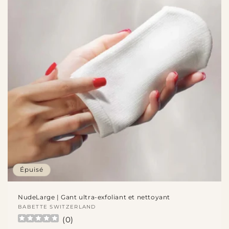
Épuisé
NudeLarge | Gant ultra-exfoliant et nettoyant
Fournisseur :
BABETTE SWITZERLAND
(
0
)