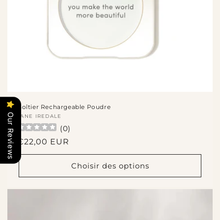
Boîtier Rechargeable Poudre
Our Reviews
Fournisseur :
JANE IREDALE
(
0
)
Prix
€22,00 EUR
habituel
Choisir des options