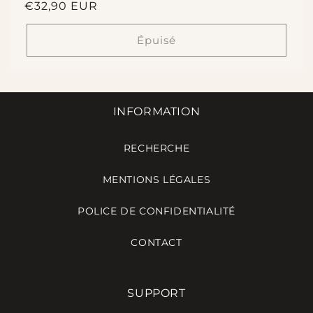
Prix
€32,90 EUR
habituel
Épuisé
INFORMATION
RECHERCHE
MENTIONS LÉGALES
POLICE DE CONFIDENTIALITÉ
CONTACT
SUPPORT